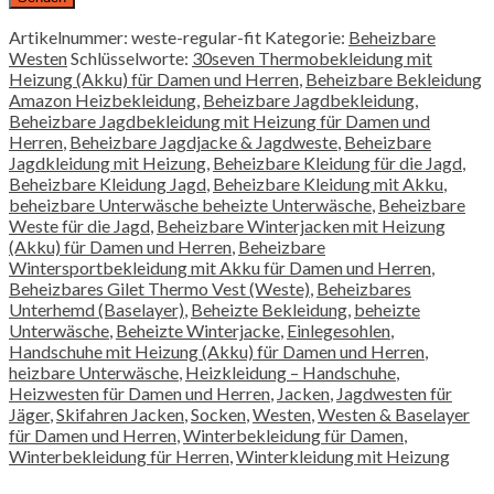
Artikelnummer:
weste-regular-fit
Kategorie:
Beheizbare
Westen
Schlüsselworte:
30seven Thermobekleidung mit
Heizung (Akku) für Damen und Herren
,
Beheizbare Bekleidung
Amazon Heizbekleidung
,
Beheizbare Jagdbekleidung
,
Beheizbare Jagdbekleidung mit Heizung für Damen und
Herren
,
Beheizbare Jagdjacke & Jagdweste
,
Beheizbare
Jagdkleidung mit Heizung
,
Beheizbare Kleidung für die Jagd
,
Beheizbare Kleidung Jagd
,
Beheizbare Kleidung mit Akku
,
beheizbare Unterwäsche beheizte Unterwäsche
,
Beheizbare
Weste für die Jagd
,
Beheizbare Winterjacken mit Heizung
(Akku) für Damen und Herren
,
Beheizbare
Wintersportbekleidung mit Akku für Damen und Herren
,
Beheizbares Gilet Thermo Vest (Weste)
,
Beheizbares
Unterhemd (Baselayer)
,
Beheizte Bekleidung
,
beheizte
Unterwäsche
,
Beheizte Winterjacke
,
Einlegesohlen
,
Handschuhe mit Heizung (Akku) für Damen und Herren
,
heizbare Unterwäsche
,
Heizkleidung – Handschuhe
,
Heizwesten für Damen und Herren
,
Jacken
,
Jagdwesten für
Jäger
,
Skifahren Jacken
,
Socken
,
Westen
,
Westen & Baselayer
für Damen und Herren
,
Winterbekleidung für Damen
,
Winterbekleidung für Herren
,
Winterkleidung mit Heizung