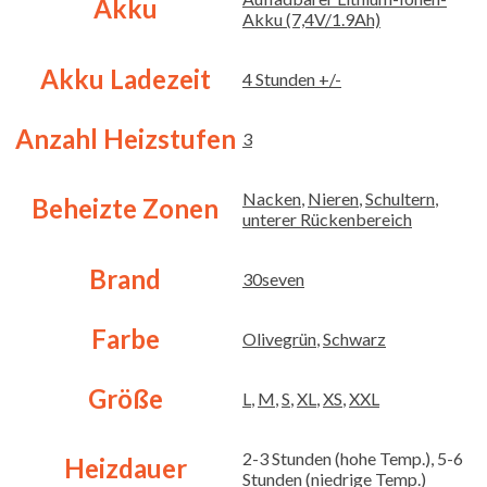
Akku
Akku (7,4V/1.9Ah)
Akku Ladezeit
4 Stunden +/-
Anzahl Heizstufen
3
Nacken
,
Nieren
,
Schultern
,
Beheizte Zonen
unterer Rückenbereich
Brand
30seven
Farbe
Olivegrün
,
Schwarz
Größe
L
,
M
,
S
,
XL
,
XS
,
XXL
2-3 Stunden (hohe Temp.), 5-6
Heizdauer
Stunden (niedrige Temp.)