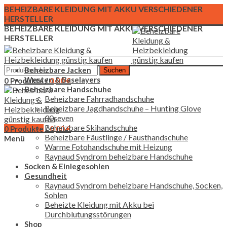
BEHEIZBARE KLEIDUNG MIT AKKU VERSCHIEDENER
HERSTELLER
BEHEIZBARE KLEIDUNG MIT AKKU VERSCHIEDENER
HERSTELLER
Beheizbare Jacken
Suchen
Westen & Baselayers
0
Produkte
/
0,00
€
Beheizbare Handschuhe
Beheizbare Fahrradhandschuhe
Beheizbare Jagdhandschuhe – Hunting Glove
30seven
Beheizbare Skihandschuhe
0
Produkte
/
0,00
€
Beheizbare Fäustlinge / Fausthandschuhe
Menü
Warme Fotohandschuhe mit Heizung
Raynaud Syndrom beheizbare Handschuhe
Socken & Einlegesohlen
Gesundheit
Raynaud Syndrom beheizbare Handschuhe, Socken,
Sohlen
Beheizte Kleidung mit Akku bei
Durchblutungsstörungen
Shop