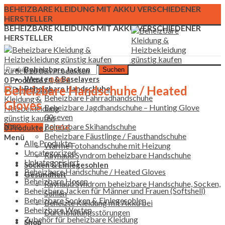
BEHEIZBARE KLEIDUNG MIT AKKU VERSCHIEDENER
HERSTELLER
BEHEIZBARE KLEIDUNG MIT AKKU VERSCHIEDENER
HERSTELLER
Beheizbare Jacken
zurück zu den Produkten
Suchen
Westen & Baselayers
0
Produkte
/
0,00
€
Beheizbare Handschuhe / Heated
Beheizbare Handschuhe
Beheizbare Fahrradhandschuhe
Gloves
Beheizbare Jagdhandschuhe – Hunting Glove
30seven
Shop
Beheizbare Skihandschuhe
0
Produkte
/
0,00
€
Beheizbare Fäustlinge / Fausthandschuhe
Menü
Alle
Produkte
Warme Fotohandschuhe mit Heizung
Uncategorized
Raynaud Syndrom beheizbare Handschuhe
Unkategorisiert
Socken & Einlegesohlen
Beheizbare Handschuhe / Heated Gloves
Gesundheit
Beheizbare Hosen
Raynaud Syndrom beheizbare Handschuhe, Socken,
Beheizbare Jacken für Männer und Frauen (Softshell)
Sohlen
Beheizbare Socken & Einlegesohlen
Beheizte Kleidung mit Akku bei
Beheizbare Westen
Durchblutungsstörungen
Zubehör für beheizbare Kleidung
Shop