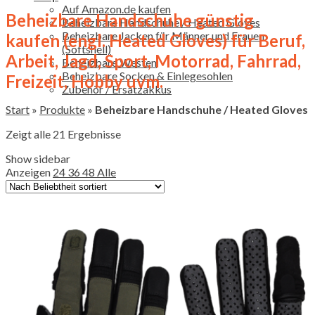
Auf Amazon.de kaufen
Beheizbare Handschuhe günstig
Beheizbare Handschuhe / Heated Gloves
Beheizbare Jacken für Männer und Frauen
kaufen (engl. Heated Gloves) für Beruf,
(Softshell)
Arbeit, Jagd, Sport, Motorrad, Fahrrad,
Beheizbare Westen
Beheizbare Socken & Einlegesohlen
Freizeit, Hobby uvm.
Zubehör / Ersatzakkus
Start
»
Produkte
»
Beheizbare Handschuhe / Heated Gloves
Zeigt alle 21 Ergebnisse
Show sidebar
Anzeigen
24
36
48
Alle