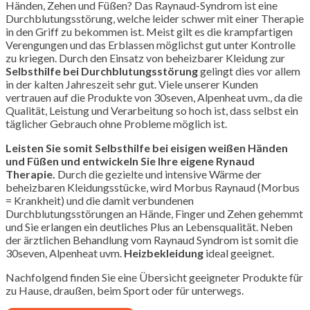
Händen, Zehen und Füßen? Das Raynaud-Syndrom ist eine
Durchblutungsstörung, welche leider schwer mit einer Therapie
in den Griff zu bekommen ist. Meist gilt es die krampfartigen
Verengungen und das Erblassen möglichst gut unter Kontrolle
zu kriegen. Durch den Einsatz von beheizbarer Kleidung zur
Selbsthilfe bei Durchblutungsstörung
gelingt dies vor allem
in der kalten Jahreszeit sehr gut. Viele unserer Kunden
vertrauen auf die Produkte von
30seven, Alpenheat uvm.
, da die
Qualität, Leistung und Verarbeitung so hoch ist, dass selbst ein
täglicher Gebrauch ohne Probleme möglich ist.
Leisten Sie somit Selbsthilfe bei eisigen weißen Händen
und Füßen und entwickeln Sie Ihre eigene Rynaud
Therapie.
Durch die gezielte und intensive Wärme der
beheizbaren Kleidungsstücke, wird Morbus Raynaud (Morbus
= Krankheit) und die damit verbundenen
Durchblutungsstörungen an Hände, Finger und Zehen gehemmt
und Sie erlangen ein deutliches Plus an Lebensqualität. Neben
der ärztlichen Behandlung vom Raynaud Syndrom ist somit die
30seven, Alpenheat uvm.
Heizbekleidung
ideal geeignet.
Nachfolgend finden Sie eine Übersicht geeigneter Produkte für
zu Hause, draußen, beim Sport oder für unterwegs.