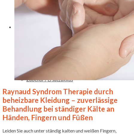
Raynaud Syndrom beheizbare
Handschuhe, Socken, Sohlen
Beheizte Kleidung mit Akku
bei Durchblutungsstörungen
Shop
Auf Amazon.de kaufen
Beheizbare Handschuhe /
Heated Gloves
Beheizbare Jacken für Männer
und Frauen (Softshell)
Beheizbare Westen
Beheizbare Socken &
Einlegesohlen
Zubehör / Ersatzakkus
Raynaud Syndrom Therapie durch
beheizbare Kleidung – zuverlässige
Behandlung bei ständiger Kälte an
Händen, Fingern und Füßen
Leiden Sie auch unter ständig kalten und weißen Fingern,