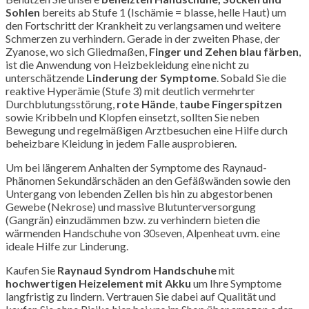
Sohlen
bereits ab Stufe 1 (Ischämie = blasse, helle Haut) um
den Fortschritt der Krankheit zu verlangsamen und weitere
Schmerzen zu verhindern. Gerade in der zweiten Phase, der
Zyanose, wo sich Gliedmaßen,
Finger und Zehen blau färben
,
ist die Anwendung von Heizbekleidung eine nicht zu
unterschätzende
Linderung der Symptome
. Sobald Sie die
reaktive Hyperämie (Stufe 3) mit deutlich vermehrter
Durchblutungsstörung,
rote Hände
,
taube Fingerspitzen
sowie Kribbeln und Klopfen einsetzt, sollten Sie neben
Bewegung und regelmäßigen Arztbesuchen eine Hilfe durch
beheizbare Kleidung in jedem Falle ausprobieren.
Um bei längerem Anhalten der Symptome des Raynaud-
Phänomen Sekundärschäden an den Gefäßwänden sowie den
Untergang von lebenden Zellen bis hin zu abgestorbenen
Gewebe (Nekrose) und massive Blutunterversorgung
(Gangrän) einzudämmen bzw. zu verhindern bieten die
wärmenden Handschuhe von
30seven, Alpenheat uvm.
eine
ideale Hilfe zur Linderung.
Kaufen Sie
Raynaud Syndrom Handschuhe
mit
hochwertigen Heizelement mit Akku
um Ihre Symptome
langfristig zu lindern. Vertrauen Sie dabei auf Qualität und