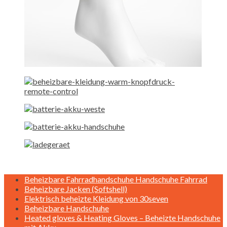
Beheizbare Fahrradhandschuhe Handschuhe Fahrrad
Beheizbare Jacken (Softshell)
Elektrisch beheizte Kleidung von 30seven
Beheizbare Handschuhe
Heated gloves & Heating Gloves – Beheizte Handschuhe