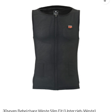
30seven Beheizbare Weste Slim Fit (Unterzieh-Weste)