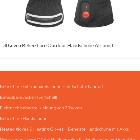
30seven Beheizbare Outdoor Handschuhe Allround
Beheizbare Fahrradhandschuhe Handschuhe Fahrrad
Beheizbare Jacken (Softshell)
Elektrisch beheizte Kleidung von 30seven
Beheizbare Handschuhe
Heated gloves & Heating Gloves – Beheizte Handschuhe mit Akku
Warum beheizbare Winterkleidung wie z.B. Handschuhe und beheizte