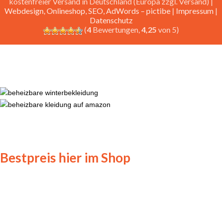
kostenfreier Versand in Deutschland (Europa zzgl. Versand) |
Webdesign, Onlineshop, SEO, AdWords – pictibe
|
Impressum
|
Datenschutz
(
4
Bewertungen,
4,25
von 5)
Bestpreis hier im Shop