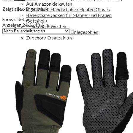
Auf Amazon.de kaufen
Zeigt alle 6 Ergebnisse
Beheizbare Handschuhe / Heated Gloves
Beheizbare Jacken für Männer und Frauen
Show sidebar
(Softshell)
Anzeigen
24
36
48
Alle
Beheizbare Westen
Beheizbare Socken & Einlegesohlen
Zubehör / Ersatzakkus