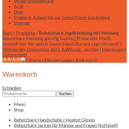
Widerrufsbelehrung
AGB
Shop
Fragen & Antworten zur beheizbaren Bekleidung
Sitemap
Start
»
Produkte
»
Beheizbare Jagdkleidung mit Heizung
Beheizbare Kleidung günstig kaufen | Preise inkl. MwSt.
kostenfreier Versand in Deutschland (Europa zzgl. Versand) |
Webdesign, Onlineshop, SEO, AdWords – pictibe
|
Impressum
|
Datenschutz
(
2
Bewertungen,
4,50
von 5)
Warenkorb
Schließen
Suchen
Menü
Shop
Beheizbare Handschuhe / Heated Gloves
Beheizbare Jacken für Männer und Frauen (Softshell)