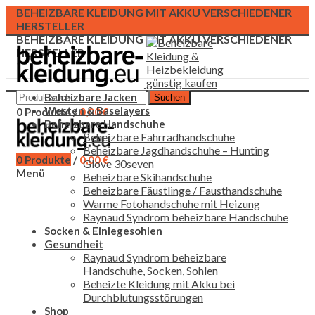
BEHEIZBARE KLEIDUNG MIT AKKU VERSCHIEDENER
HERSTELLER
BEHEIZBARE KLEIDUNG MIT AKKU VERSCHIEDENER
HERSTELLER
Beheizbare Jacken
Suchen
Westen & Baselayers
0
Produkte
/
0,00
€
Beheizbare Handschuhe
Beheizbare Fahrradhandschuhe
Beheizbare Jagdhandschuhe – Hunting
0
Produkte
/
0,00
€
Glove 30seven
Menü
Beheizbare Skihandschuhe
Beheizbare Fäustlinge / Fausthandschuhe
Warme Fotohandschuhe mit Heizung
Raynaud Syndrom beheizbare Handschuhe
Socken & Einlegesohlen
Gesundheit
Raynaud Syndrom beheizbare
Handschuhe, Socken, Sohlen
Beheizte Kleidung mit Akku bei
Durchblutungsstörungen
Shop