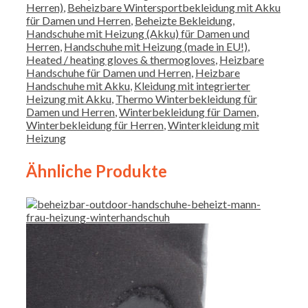
Herren)
,
Beheizbare Wintersportbekleidung mit Akku
für Damen und Herren
,
Beheizte Bekleidung
,
Handschuhe mit Heizung (Akku) für Damen und
Herren
,
Handschuhe mit Heizung (made in EU!)
,
Heated / heating gloves & thermogloves
,
Heizbare
Handschuhe für Damen und Herren
,
Heizbare
Handschuhe mit Akku
,
Kleidung mit integrierter
Heizung mit Akku
,
Thermo Winterbekleidung für
Damen und Herren
,
Winterbekleidung für Damen
,
Winterbekleidung für Herren
,
Winterkleidung mit
Heizung
Ähnliche Produkte