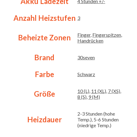
Akku Ladezeit
4 Stunden +/-
Anzahl Heizstufen
3
Finger
,
Fingerspitzen
,
Beheizte Zonen
Handrücken
Brand
30seven
Farbe
Schwarz
10 (L)
,
11 (XL)
,
7 (XS)
,
Größe
8 (S)
,
9 (M)
2-3 Stunden (hohe
Heizdauer
Temp.), 5-6 Stunden
(niedrige Temp.)