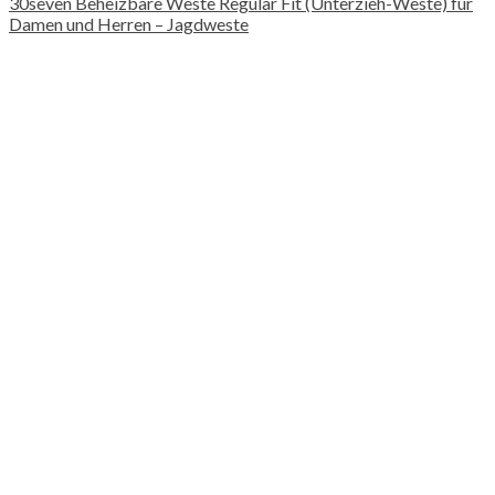
30seven Beheizbare Weste Regular Fit (Unterzieh-Weste) für
Damen und Herren – Jagdweste