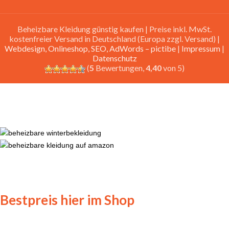
Beheizbare Kleidung günstig kaufen | Preise inkl. MwSt.
kostenfreier Versand in Deutschland (Europa zzgl. Versand) |
Webdesign, Onlineshop, SEO, AdWords – pictibe
|
Impressum
|
Datenschutz
(
5
Bewertungen,
4,40
von 5)
Bestpreis hier im Shop